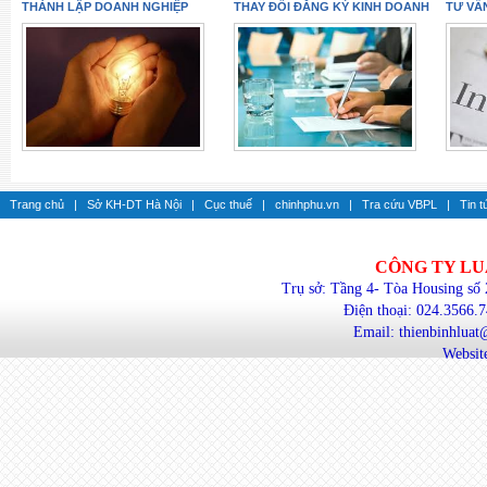
THÀNH LẬP DOANH NGHIỆP
THAY ĐỔI ĐĂNG KÝ KINH DOANH
TƯ VẤ
Trang chủ
|
Sở KH-DT Hà Nội
|
Cục thuế
|
chinhphu.vn
|
Tra cứu VBPL
|
Tin t
CÔNG TY LU
Trụ sở: Tầng 4- Tòa Housing số
Điện thoại: 024.3566.
Email: thienbinhlua
Website