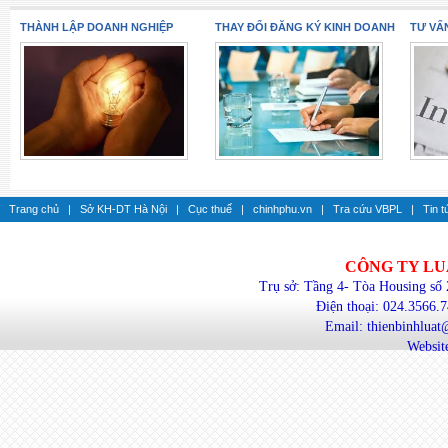
THÀNH LẬP DOANH NGHIỆP
THAY ĐỔI ĐĂNG KÝ KINH DOANH
TƯ VẤ
Trang chủ
|
Sở KH-DT Hà Nội
|
Cục thuế
|
chinhphu.vn
|
Tra cứu VBPL
|
Tin t
CÔNG TY LU
Trụ sở: Tầng 4- Tòa Housing số
Điện thoại: 024.3566.
Email: thienbinhlua
Website