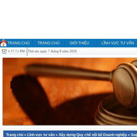
TRANG CHỦ
TRANG CHỦ
GIỚI THIỆU
LĨNH VỰC TƯ VẤN
4:37:54 PM - Thứ sáu ngày 7 tháng 8 năm 2026
HỎI ĐÁP
Trang chủ
»
Lĩnh vực tư vấn
»
Xây dựng Quy chế nội bộ Doanh nghiệp
»
Soạ