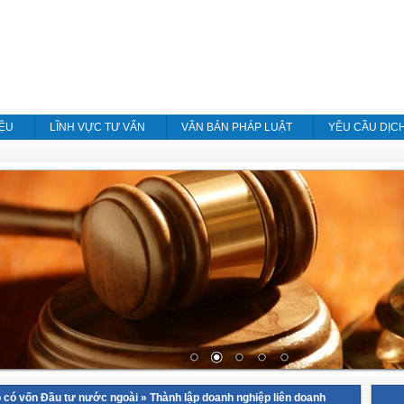
IỆU
LĨNH VỰC TƯ VẤN
VĂN BẢN PHÁP LUẬT
YÊU CẦU DỊC
 có vốn Đầu tư nước ngoài
»
Thành lập doanh nghiệp liên doanh