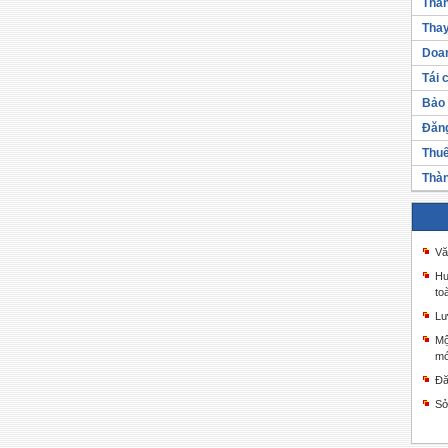
Thàn
Thay
Doan
Tái 
Bảo 
Đăng
Thuế
Thàn
Vă
Hư
to
Lư
Mộ
mớ
Đă
Sở