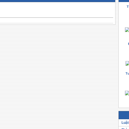
T
Tư
Luật