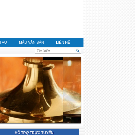
H VỤ
MẪU VĂN BẢN
LIÊN HỆ
HỖ TRỢ TRỰC TUYẾN