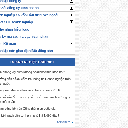
h lập công ty
 đổi đăng ký kinh doanh
h nghiệp có vốn Đầu tư nước ngoài
cơ cấu Doanh nghiệp
hộ nhãn hiệu, logo
 ký mã số, mã vạch sản phẩm
 - Kế toán
h lập sàn giao dịch Bất động sản
DOANH NGHIỆP CẦN BIẾT
n phòng đại diện không phải nộp thuế môn bài?
ớng dẫn cách kiểm tra thông tin Doanh nghiệp trên
àn quốc
u ý vấn đề nộp thuế môn bài cho năm 2016
t số vấn đề cần lưu ý về thuế môn bài cho Công ty
i thành lập
ng công bố trên Cổng thông tin quốc gia
 kế hoạch đầu tư thành phố Hà Nội ở đâu?
Xem thêm