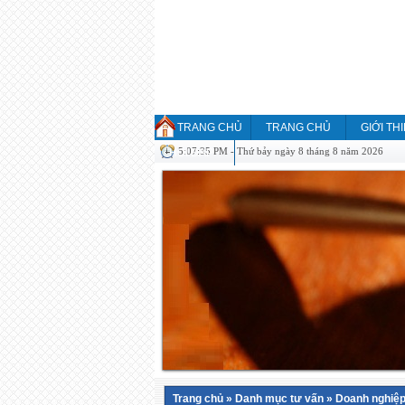
TRANG CHỦ
TRANG CHỦ
GIỚI TH
5:07:35 PM - Thứ bảy ngày 8 tháng 8 năm 2026
HỎI ĐÁP
Trang chủ
»
Danh mục tư vấn
»
Doanh nghiệp