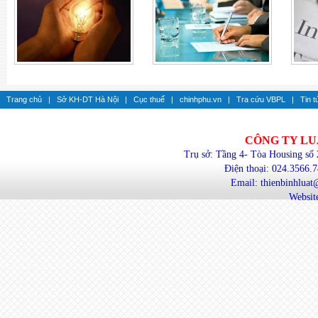
Trang chủ
|
Sở KH-DT Hà Nội
|
Cục thuế
|
chinhphu.vn
|
Tra cứu VBPL
|
Tin t
CÔNG TY LU
Trụ sở: Tầng 4- Tòa Housing số
Điện thoại: 024.3566.
Email: thienbinhlua
Website