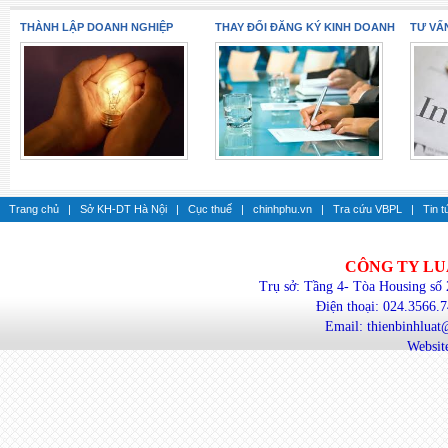
THÀNH LẬP DOANH NGHIỆP
THAY ĐỔI ĐĂNG KÝ KINH DOANH
TƯ VẤ
Trang chủ
|
Sở KH-DT Hà Nội
|
Cục thuế
|
chinhphu.vn
|
Tra cứu VBPL
|
Tin t
CÔNG TY LU
Trụ sở: Tầng 4- Tòa Housing số
Điện thoại: 024.3566.
Email: thienbinhlua
Website