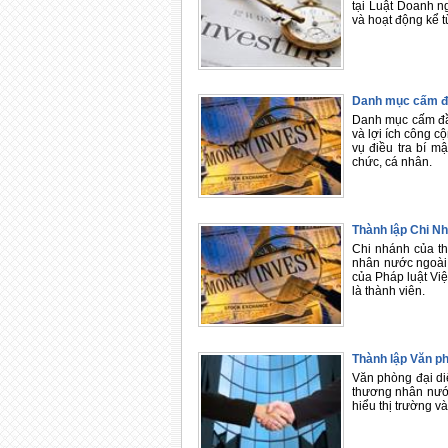
tại Luật Doanh n
và hoạt động kể 
Danh mục cấm đ
Danh mục cấm đầu
và lợi ích công c
vụ điều tra bí m
chức, cá nhân.
Thành lập Chi N
Chi nhánh của th
nhân nước ngoài,
của Pháp luật Vi
là thành viên.
Thành lập Văn p
Văn phòng đại di
thương nhân nước
hiểu thị trường v