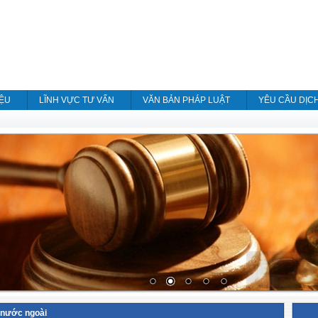
IỆU
LĨNH VỰC TƯ VẤN
VĂN BẢN PHÁP LUẬT
YÊU CẦU DỊC
 nước ngoài