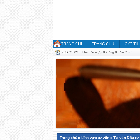
TRANG CHỦ
TRANG CHỦ
GIỚI TH
7:39:37 PM - Thứ bảy ngày 8 tháng 8 năm 2026
HỎI ĐÁP
Trang chủ
»
Lĩnh vực tư vấn
»
Tư vấn Đầu tư