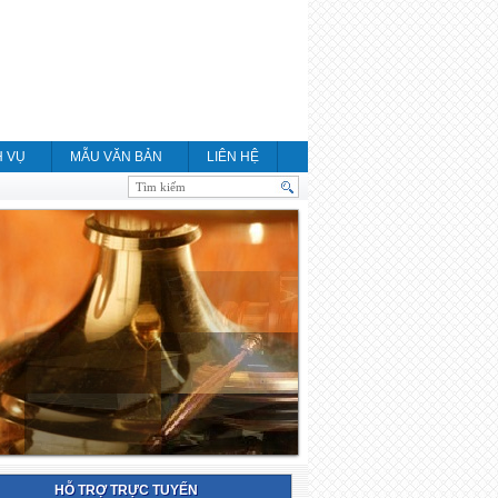
H VỤ
MẪU VĂN BẢN
LIÊN HỆ
HỖ TRỢ TRỰC TUYẾN