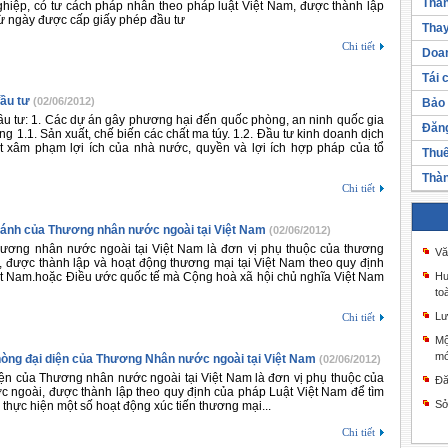
Thàn
ghiệp, có tư cách pháp nhân theo pháp luật Việt Nam, được thành lập
từ ngày được cấp giấy phép đầu tư
Thay
Chi tiết
Doan
Tái 
ầu tư
(02/06/2012)
Bảo 
 tư: 1. Các dự án gây phương hại đến quốc phòng, an ninh quốc gia
Đăng
ộng 1.1. Sản xuất, chế biến các chất ma túy. 1.2. Đầu tư kinh doanh dịch
ật xâm phạm lợi ích của nhà nước, quyền và lợi ích hợp pháp của tổ
Thuế
Thàn
Chi tiết
hánh của Thương nhân nước ngoài tại Việt Nam
(02/06/2012)
ương nhân nước ngoài tại Việt Nam là đơn vị phụ thuộc của thương
Vă
 được thành lập và hoạt động thương mại tại Việt Nam theo quy định
ệt Nam.hoặc Điều ước quốc tế mà Cộng hoà xã hội chủ nghĩa Việt Nam
Hư
to
Lư
Chi tiết
Mộ
mớ
hòng đại diện của Thương Nhân nước ngoài tại Việt Nam
(02/06/2012)
ện của Thương nhân nước ngoài tại Việt Nam là đơn vị phụ thuộc của
Đă
 ngoài, được thành lập theo quy định của pháp Luật Việt Nam để tìm
Sở
à thực hiện một số hoạt động xúc tiến thương mại...
Chi tiết