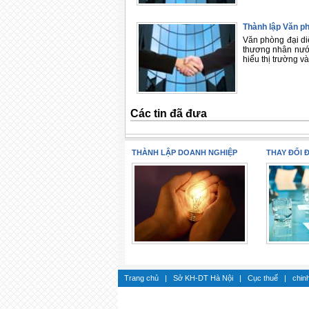
Thành lập Văn p
Văn phòng đại di
thương nhân nước
hiểu thị trường v
Các tin đã đưa
THÀNH LẬP DOANH NGHIỆP
THAY ĐỔI 
Trang chủ
|
Sở KH-DT Hà Nội
|
Cục thuế
|
chin