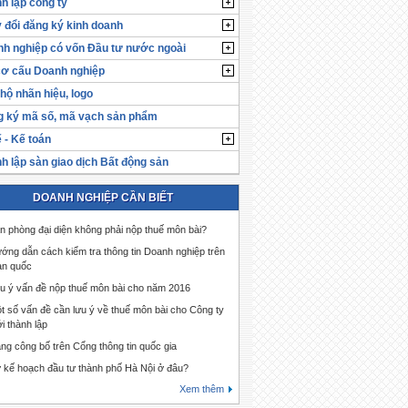
h lập công ty
 đổi đăng ký kinh doanh
h nghiệp có vốn Đầu tư nước ngoài
cơ cấu Doanh nghiệp
hộ nhãn hiệu, logo
 ký mã số, mã vạch sản phẩm
 - Kế toán
h lập sàn giao dịch Bất động sản
DOANH NGHIỆP CẦN BIẾT
n phòng đại diện không phải nộp thuế môn bài?
ớng dẫn cách kiểm tra thông tin Doanh nghiệp trên
àn quốc
u ý vấn đề nộp thuế môn bài cho năm 2016
t số vấn đề cần lưu ý về thuế môn bài cho Công ty
i thành lập
ng công bố trên Cổng thông tin quốc gia
 kế hoạch đầu tư thành phố Hà Nội ở đâu?
Xem thêm