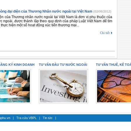
hòng đại diện của Thương Nhân nước ngoài tại Việt Nam
(02/06/2012)
ện của Thương nhân nước ngoài tại Việt Nam là đơn vị phụ thuộc của
 ngoài, được thành lập theo quy định của pháp Luật Việt Nam để tìm
à thực hiện một số hoạt động xúc tiến thương mại...
Chi tiết
ĐĂNG KÝ KINH DOANH
TƯ VẤN ĐẦU TƯ NƯỚC NGOÀI
TƯ VẤN THUẾ, KẾ TO
hphu.vn
|
Tra cứu VBPL
|
Tin tức
|