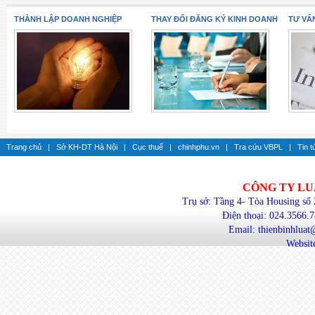
THÀNH LẬP DOANH NGHIỆP
THAY ĐỔI ĐĂNG KÝ KINH DOANH
TƯ VẤ
Trang chủ
|
Sở KH-DT Hà Nội
|
Cục thuế
|
chinhphu.vn
|
Tra cứu VBPL
|
Tin t
CÔNG TY LU
Trụ sở: Tầng 4- Tòa Housing số
Điện thoại: 024.3566.
Email: thienbinhlua
Website