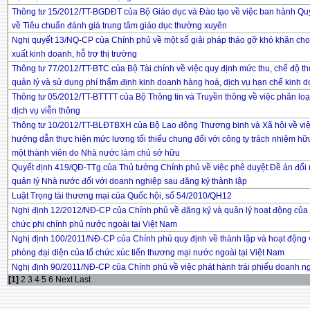
Thông tư 15/2012/TT-BGDĐT của Bộ Giáo dục và Đào tạo về việc ban hành Qu
về Tiêu chuẩn đánh giá trung tâm giáo dục thường xuyên
Nghị quyết 13/NQ-CP của Chính phủ về một số giải pháp tháo gỡ khó khăn cho
xuất kinh doanh, hỗ trợ thị trường
Thông tư 77/2012/TT-BTC của Bộ Tài chính về việc quy định mức thu, chế độ th
quản lý và sử dụng phí thẩm định kinh doanh hàng hoá, dịch vụ hạn chế kinh 
Thông tư 05/2012/TT-BTTTT của Bộ Thông tin và Truyền thông về việc phân loạ
dịch vụ viễn thông
Thông tư 10/2012/TT-BLĐTBXH của Bộ Lao động Thương binh và Xã hội về vi
hướng dẫn thực hiện mức lương tối thiểu chung đối với công ty trách nhiệm hữ
một thành viên do Nhà nước làm chủ sở hữu
Quyết định 419/QĐ-TTg của Thủ tướng Chính phủ về việc phê duyệt Đề án đổi
quản lý Nhà nước đối với doanh nghiệp sau đăng ký thành lập
Luật Trọng tài thương mại của Quốc hội, số 54/2010/QH12
Nghị định 12/2012/NĐ-CP của Chính phủ về đăng ký và quản lý hoạt động của 
chức phi chính phủ nước ngoài tại Việt Nam
Nghị định 100/2011/NĐ-CP của Chính phủ quy định về thành lập và hoạt động
phòng đại diện của tổ chức xúc tiến thương mại nước ngoài tại Việt Nam
Nghị định 90/2011/NĐ-CP của Chính phủ về việc phát hành trái phiếu doanh n
[1]
2
3
4
5
6
Next
Last