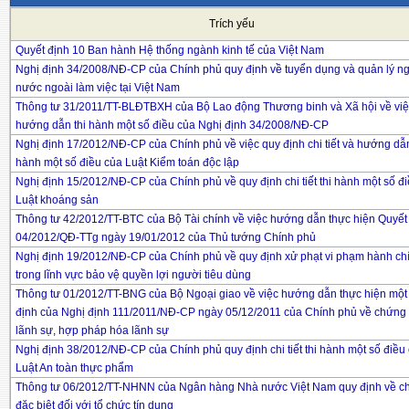
Trích yếu
Quyết định 10 Ban hành Hệ thống ngành kinh tế của Việt Nam
Nghị định 34/2008/NĐ-CP của Chính phủ quy định về tuyển dụng và quản lý n
nước ngoài làm việc tại Việt Nam
Thông tư 31/2011/TT-BLĐTBXH của Bộ Lao động Thương binh và Xã hội về vi
hướng dẫn thi hành một số điều của Nghị định 34/2008/NĐ-CP
Nghị định 17/2012/NĐ-CP của Chính phủ về việc quy định chi tiết và hướng dẫn
hành một số điều của Luật Kiểm toán độc lập
Nghị định 15/2012/NĐ-CP của Chính phủ về quy định chi tiết thi hành một số đ
Luật khoáng sản
Thông tư 42/2012/TT-BTC của Bộ Tài chính về việc hướng dẫn thực hiện Quyết
04/2012/QĐ-TTg ngày 19/01/2012 của Thủ tướng Chính phủ
Nghị định 19/2012/NĐ-CP của Chính phủ về quy định xử phạt vi phạm hành ch
trong lĩnh vực bảo vệ quyền lợi người tiêu dùng
Thông tư 01/2012/TT-BNG của Bộ Ngoại giao về việc hướng dẫn thực hiện một
định của Nghị định 111/2011/NĐ-CP ngày 05/12/2011 của Chính phủ về chứng
lãnh sự, hợp pháp hóa lãnh sự
Nghị định 38/2012/NĐ-CP của Chính phủ quy định chi tiết thi hành một số điều
Luật An toàn thực phẩm
Thông tư 06/2012/TT-NHNN của Ngân hàng Nhà nước Việt Nam quy định về c
đặc biệt đối với tổ chức tín dụng