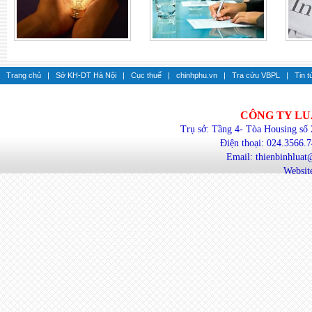
Trang chủ
|
Sở KH-DT Hà Nội
|
Cục thuế
|
chinhphu.vn
|
Tra cứu VBPL
|
Tin t
CÔNG TY LU
Trụ sở: Tầng 4- Tòa Housing số
Điện thoại: 024.3566.
Email: thienbinhlua
Website