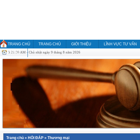
TRANG CHỦ
TRANG CHỦ
GIỚI THIỆU
LĨNH VỰC TƯ VẤN
3:21:30 AM - Chủ nhật ngày 9 tháng 8 năm 2026
HỎI ĐÁP
Trang chủ
»
HỎI ĐÁP
»
Thương mại