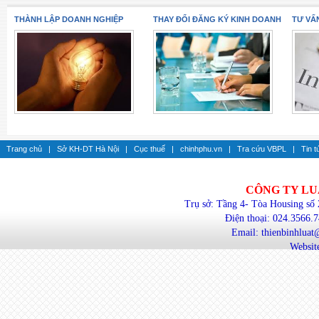
THÀNH LẬP DOANH NGHIỆP
THAY ĐỔI ĐĂNG KÝ KINH DOANH
TƯ VẤ
Trang chủ
|
Sở KH-DT Hà Nội
|
Cục thuế
|
chinhphu.vn
|
Tra cứu VBPL
|
Tin t
CÔNG TY LU
Trụ sở: Tầng 4- Tòa Housing số
Điện thoại: 024.3566.
Email: thienbinhlua
Website