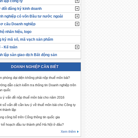
h lập công ty
 đổi đăng ký kinh doanh
h nghiệp có vốn Đầu tư nước ngoài
cơ cấu Doanh nghiệp
hộ nhãn hiệu, logo
 ký mã số, mã vạch sản phẩm
 - Kế toán
h lập sàn giao dịch Bất động sản
DOANH NGHIỆP CẦN BIẾT
n phòng đại diện không phải nộp thuế môn bài?
ớng dẫn cách kiểm tra thông tin Doanh nghiệp trên
àn quốc
u ý vấn đề nộp thuế môn bài cho năm 2016
t số vấn đề cần lưu ý về thuế môn bài cho Công ty
i thành lập
ng công bố trên Cổng thông tin quốc gia
 kế hoạch đầu tư thành phố Hà Nội ở đâu?
Xem thêm