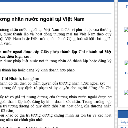
T
ơng nhân nước ngoài tại Việt Nam
hương nhân nước ngoài tại Việt Nam là đơn vị phụ thuộc của thương
i, được thành lập và hoạt động thương mại tại Việt Nam theo quy
uật Việt Nam hoặc Điều ước quốc tế mà Cộng hoà xã hội chủ nghĩa
h viên.
 nước ngoài được cấp Giấy phép thành lập Chi nhánh tại Việt
các điều kiện sau:
n được pháp luật nước nơi thương nhân đó thành lập hoặc đăng ký
 thành lập hoặc đăng ký kinh doanh hợp pháp.
Tư
ập Chi Nhánh, bao gồm:
nhánh do đại diện có thẩm quyền của thương nhân nước ngoài ký;
h, trong đó quy định rõ phạm vi ủy quyền cho người đứng đầu Chi
ấy tờ có giá trị tương đương của thương nhân nước ngoài được cơ
oài thành lập hoặc đăng ký kinh doanh xác nhận. Trong trường hợp
á trị tương đương có quy định thời hạn hoạt động của thương nhân
à 03 năm;
liệu khác có giá trị tương đương chứng minh sự tồn tại và các hoạt
ng năm tài chính gần nhất.
Luật