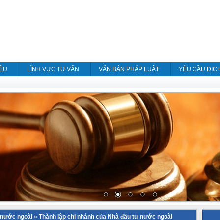
IỆU
LĨNH VỰC TƯ VẤN
VĂN BẢN PHÁP LUẬT
YÊU CẦU DỊC
 nước ngoài
»
Thành lập chi nhánh của Nhà đầu tư nước ngoài