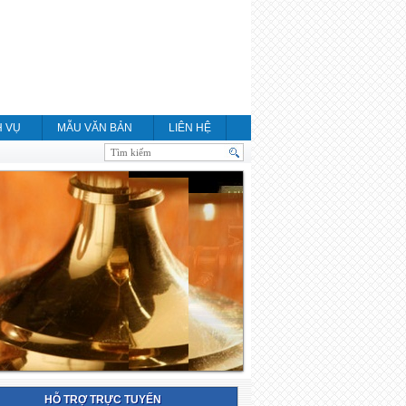
H VỤ
MẪU VĂN BẢN
LIÊN HỆ
HỖ TRỢ TRỰC TUYẾN