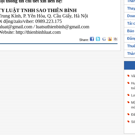
ọi thông tin chi tiết xin liên hệ:
Thàn
Thay
TY LUẬT TNHH SAO THIÊN BÌNH
 Trung Kính, P. Yên Hòa, Q. Cầu Giấy, Hà Nội
Doan
i động/zalo/viber: 0989.223.175
Tái 
nhluat@gmail.com
/
luatsuthienbinh@gmail.com
Bảo 
Website:
http://thienbinhluat.com
Đăng
Share:
Thuế
Thàn
Vă
Hư
to
Lư
Mộ
mớ
Đă
Sở