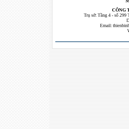
M
CÔNG 
Trụ sở: Tầng 4 - số 299
D
Email:
thienbi