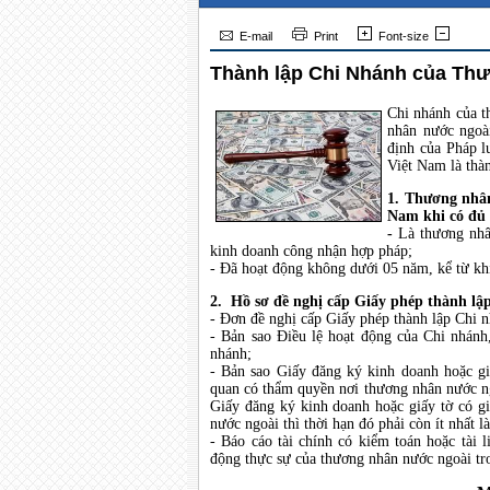
E-mail
Print
Font-size
Thành lập Chi Nhánh của Thư
Chi nhánh của t
nhân nước ngoà
định của Pháp l
Việt Nam là thàn
1. Thương nhân
Nam khi có đủ 
-
Là thương nhâ
kinh doanh công nhận hợp pháp;
-
Đã hoạt động không dưới 05 năm, kể từ khi
2. Hồ sơ đề nghị cấp Giấy phép thành l
- Đơn đề nghị cấp Giấy phép thành lập Chi 
- Bản sao Điều lệ hoạt động của Chi nhán
nhánh;
- Bản sao Giấy đăng ký kinh doanh hoặc gi
quan có thẩm quyền nơi thương nhân nước ng
Giấy đăng ký kinh doanh hoặc giấy tờ có gi
nước ngoài thì thời hạn đó phải còn ít nhất l
- Báo cáo tài chính có kiểm toán hoặc tài 
động thực sự của thương nhân nước ngoài tro