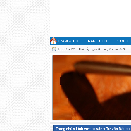
TRANG CHỦ
TRANG CHỦ
GIỚI TH
12:35:05 PM - Thứ bảy ngày 8 tháng 8 năm 2026
HỎI ĐÁP
Trang chủ
»
Lĩnh vực tư vấn
»
Tư vấn Đầu tư