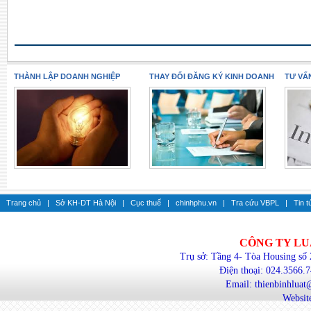
THÀNH LẬP DOANH NGHIỆP
THAY ĐỔI ĐĂNG KÝ KINH DOANH
TƯ VẤ
Trang chủ
|
Sở KH-DT Hà Nội
|
Cục thuế
|
chinhphu.vn
|
Tra cứu VBPL
|
Tin t
CÔNG TY LU
Trụ sở: Tầng 4- Tòa Housing số
Điện thoại: 024.3566.
Email: thienbinhlua
Website