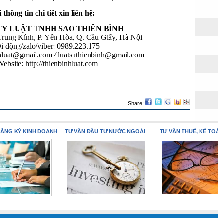
 thông tin chi tiết xin liên hệ:
TY LUẬT TNHH SAO THIÊN BÌNH
 Trung Kính, P. Yên Hòa, Q. Cầu Giấy, Hà Nội
i động/zalo/viber: 0989.223.175
nhluat@gmail.com
/
luatsuthienbinh@gmail.com
Website:
http://thienbinhluat.com
Share:
ĐĂNG KÝ KINH DOANH
TƯ VẤN ĐẦU TƯ NƯỚC NGOÀI
TƯ VẤN THUẾ, KẾ TO