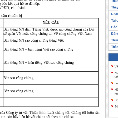
Thàn
g báo kết quả hồ sơ đã nộp;
Thay
VPĐD, chi nhánh.
Doan
 cần chuẩn bị
Tái 
YÊU CẦU
Bảo 
Bản tiếng NN dịch Tiếng Việt, được sao công chứng của Đại
sứ quán VN hoặc công chứng tại VP công chứng Việt Nam
Đăng
Bản tiếng NN sao công chứng tiếng Việt
Thuế
Thàn
Bản tiếng NN + bản tiếng Việt sao công chứng
Bản tiếng NN + Bản tiếng Việt sao công chứng
Vă
Hư
to
Bản sao công chứng
Lư
Mộ
Bản sao công chứng
mớ
Đă
Sở
ủa Công ty tư vấn Thiên Bình Luật chúng tôi. Chúng tôi luôn sẵn
in, xin hãy liên hệ với chúng tôi theo địa chỉ sau: