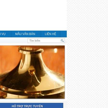
H VỤ
MẪU VĂN BẢN
LIÊN HỆ
HỖ TRỢ TRỰC TUYẾN