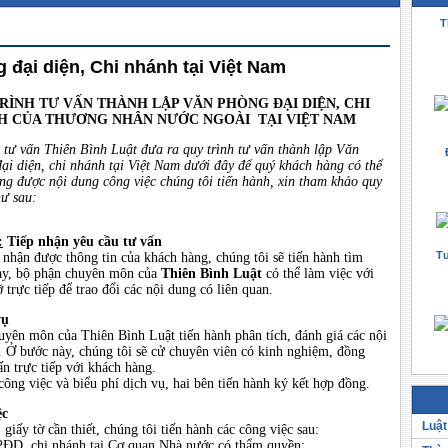
T
 đại diện, Chi nhánh tại Việt Nam
RÌNH TƯ VẤN THÀNH LẬP VĂN PHÒNG ĐẠI DIỆN, CHI
H CỦA THƯƠNG NHÂN NƯỚC NGOÀI TẠI VIỆT NAM
 tư vấn Thiên Bình Luật đưa ra quy trình tư vấn thành lập Văn
ại diện, chi nhánh tại Việt Nam dưới đây đ
ể quý khách
hàng có thể
ng được nội dung công việc chúng tôi tiến hành, xin tham khảo quy
hư sau:
:
Tiếp nhận yêu cầu tư vấn
Tư
 nhận được thông tin của khách hàng, chúng tôi sẽ tiến hành tìm
này, bộ phận chuyên môn của
Thiên Bình Luật
có thể làm việc với
trực tiếp để trao đổi các nội dung có liên quan.
vụ
uyên môn của Thiên Bình Luật tiến hành phân tích, đánh giá các nội
u. Ở bước này, chúng tôi sẽ cử chuyên viên có kinh nghiệm, đồng
ấn trực tiếp với khách hàng.
ông việc và biểu phí dịch vụ, hai bên tiến hành ký kết hợp đồng.
ệc
Luật
 giấy tờ cần thiết, chúng tôi tiến hành các công việc sau:
PĐD, chi nhánh tại Cơ quan Nhà nước có thẩm quyền;