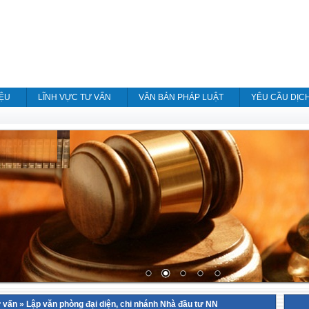
IỆU
LĨNH VỰC TƯ VẤN
VĂN BẢN PHÁP LUẬT
YÊU CẦU DỊC
ư vấn
»
Lập văn phòng đại diện, chi nhánh Nhà đầu tư NN