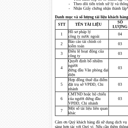
- Theo dõi tiến trình xử lý và thôn
- Nhận Giấy chứng nhận thành lập
Danh mục và số lượng tài liệu khách hàng
SỐ
STT
TÊN TÀI LIỆU
LƯỢNG
Hồ sơ pháp lý
1
04
công ty nước ngoài
Báo cáo tài chính có
2
03
kiểm toán
Điều lệ hoạt động của
3
03
công ty
Quyết định bổ nhiệm
người
4
03
đứng đầu Văn phòng đại
diện
Hợp đồng thuê địa điểm
5
đặt trụ sở VPĐD, Chi
03
nhánh
CMTND hoặc hộ chiếu
6
của người đứng đầu
03
VPĐD, Chi nhánh
Một số tài liệu liên quan
7
khác
Cảm ơn Quý khách hàng đã sử dụng dịch vụ c
sàng hợp tác với Quý vị. Nếu cần thêm thông t