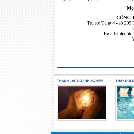
Mọi
CÔNG 
Trụ sở: Tầng 4 - số 299
D
Email:
thienbi
THÀNH LẬP DOANH NGHIỆP
THAY ĐỔI 