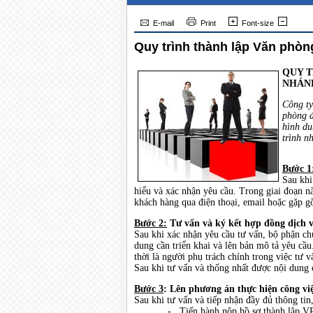
E-mail
Print
Font-size
Quy trình thành lập Văn phòng
QUY T
NHÁN
Công ty
phòng đ
hình du
trình n
Bước 1
Sau khi
hiểu và xác nhận yêu cầu. Trong giai đoạn 
khách hàng qua điện thoại, email hoặc gặp gỡ 
Bước 2:
Tư vấn và ký kết hợp đồng dịch 
Sau khi xác nhận yêu cầu tư vấn, bộ phận ch
dung cần triển khai và lên bản mô tả yêu cầ
thời là người phụ trách chính trong việc tư v
Sau khi tư vấn và thống nhất được nội dung c
Bước 3
: Lên phương án thực hiện công vi
Sau khi tư vấn và tiếp nhận đầy đủ thông tin,
- Tiến hành nộp hồ sơ thành lập V