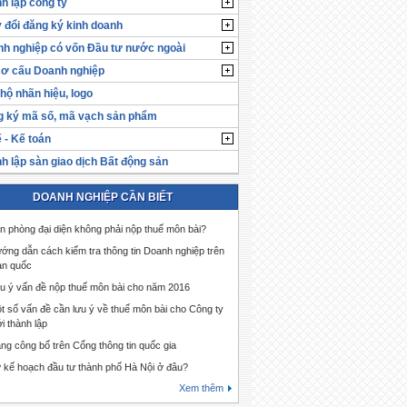
h lập công ty
 đổi đăng ký kinh doanh
h nghiệp có vốn Đầu tư nước ngoài
cơ cấu Doanh nghiệp
hộ nhãn hiệu, logo
 ký mã số, mã vạch sản phẩm
 - Kế toán
h lập sàn giao dịch Bất động sản
DOANH NGHIỆP CẦN BIẾT
n phòng đại diện không phải nộp thuế môn bài?
ớng dẫn cách kiểm tra thông tin Doanh nghiệp trên
àn quốc
u ý vấn đề nộp thuế môn bài cho năm 2016
t số vấn đề cần lưu ý về thuế môn bài cho Công ty
i thành lập
ng công bố trên Cổng thông tin quốc gia
 kế hoạch đầu tư thành phố Hà Nội ở đâu?
Xem thêm