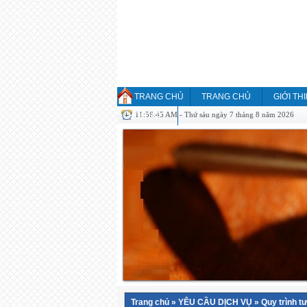
TRANG CHỦ
TRANG CHỦ
GIỚI TH
11:56:45 AM - Thứ sáu ngày 7 tháng 8 năm 2026
HỎI ĐÁP
Trang chủ
»
YÊU CẦU DỊCH VỤ
»
Quy trình t