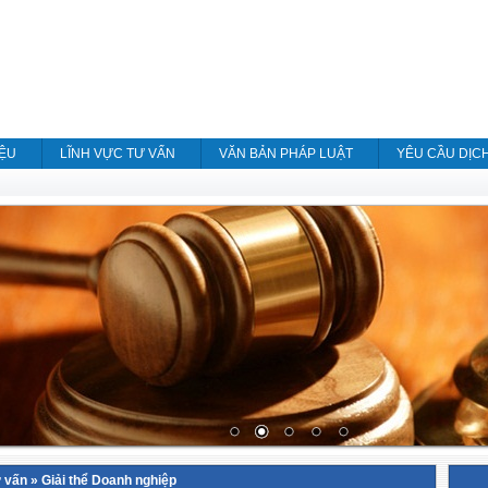
IỆU
LĨNH VỰC TƯ VẤN
VĂN BẢN PHÁP LUẬT
YÊU CẦU DỊC
ư vấn
»
Giải thể Doanh nghiệp