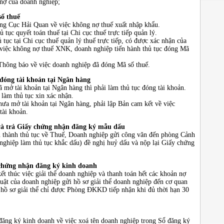
ủa doanh nghiệp;
số thuế
g Cục Hải Quan về việc không nợ thuế xuất nhập khẩu.
tục quyết toán thuế tại Chi cục thuế trực tiếp quản lý.
tục tại Chi cục thuế quản lý thuế trực tiếp, có được xác nhận của
việc không nợ thuế XNK, doanh nghiệp tiến hành thủ tục đóng Mã
.
hông báo về việc doanh nghiệp đã đóng Mã số thuế.
 đóng tài khoản tại Ngân hàng
mở tài khoản tại Ngân hàng thì phải làm thủ tục đóng tài khoản.
 làm thủ tục xin xác nhận.
a mở tài khoản tại Ngân hàng, phải lập Bản cam kết về việc
tài khoản.
và trả Giấy chứng nhận đăng ký mẫu dấu
 thành thủ tục về Thuế, Doanh nghiệp gửi công văn đến phòng Cảnh
nghiệp làm thủ tục khắc dấu) đề nghị huỷ dấu và nộp lại Giấy chứng
 chứng nhận đăng ký kinh doanh
ết thúc việc giải thể doanh nghiệp và thanh toán hết các khoản nợ
luật của doanh nghiệp gửi hồ sơ giải thể doanh nghiệp đến cơ quan
hồ sơ giải thể chỉ được Phòng ĐKKD tiếp nhận khi đủ thời hạn 30
ăng ký kinh doanh về việc xoá tên doanh nghiệp trong Sổ đăng ký