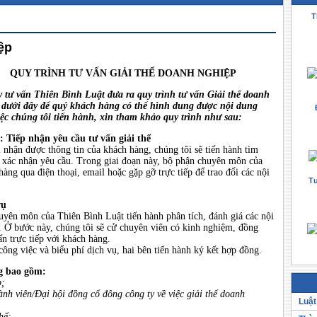
T
ệp
QUY TRÌNH TƯ VẤN GIẢI THỂ DOANH NGHIỆP
y tư vấn Thiên Bình Luật đưa ra quy trình tư vấn Giải thể doanh
 dưới đây đ
ể quý khách
hàng có thể
hình dung được nội dung
iệc chúng tôi tiến hành, xin tham khảo quy trình như sau:
: Tiếp nhận yêu cầu tư vấn giải thể
 nhận được thông tin của khách hàng, chúng tôi sẽ tiến hành tìm
 xác nhận yêu cầu. Trong giai đoạn này, bộ phận chuyên môn của
àng qua điện thoại, email hoặc gặp gỡ trực tiếp để trao đổi các nội
Tư
vụ
uyên môn của Thiên Bình Luật tiến hành phân tích, đánh giá các nội
u. Ở bước này, chúng tôi sẽ cử chuyên viên có kinh nghiệm, đồng
ấn trực tiếp với khách hàng.
ông việc và biểu phí dịch vụ, hai bên tiến hành ký kết hợp đồng.
g bao gồm:
p;
nh viên/Đại hội đồng cổ đông công ty về việc giải thể doanh
Luật
hể;