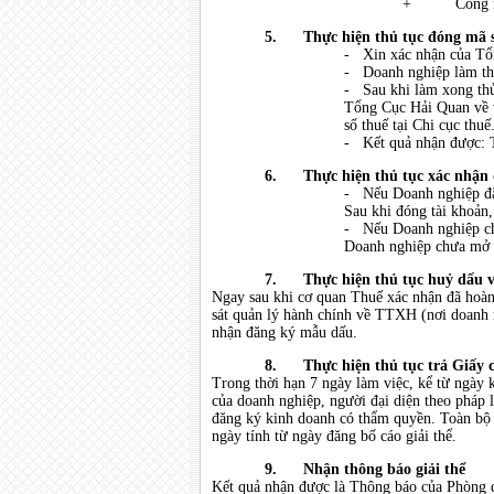
+ Công nợ c
5.
Thực hiện thủ tục đóng mã 
- Xin xác nhận của Tổn
- Doanh nghiệp làm thủ 
- Sau khi làm xong thủ 
Tổng Cục Hải Quan về 
số thuế tại Chi cục thuế
- Kết quả nhận được: T
6.
Thực hiện thủ tục xác nhận
- Nếu Doanh nghiệp đã 
Sau khi đóng tài khoản,
- Nếu Doanh nghiệp chư
Doanh nghiệp chưa mở 
7.
Thực hiện thủ tục huỷ dấu 
Ngay sau khi cơ quan Thuế xác nhận đã hoàn
sát quản lý hành chính về TTXH (nơi doanh 
nhận đăng ký mẫu dấu.
8.
Thực hiện thủ tục trả Giấy
Trong thời hạn 7 ngày làm việc, kể từ ngày k
của doanh nghiệp, người đại diện theo pháp 
đăng ký kinh doanh có thẩm quyền. Toàn bộ 
ngày tính từ ngày đăng bố cáo giải thể.
9.
Nhận thông báo giải thể
Kết quả nhận được là Thông báo của Phòng đ