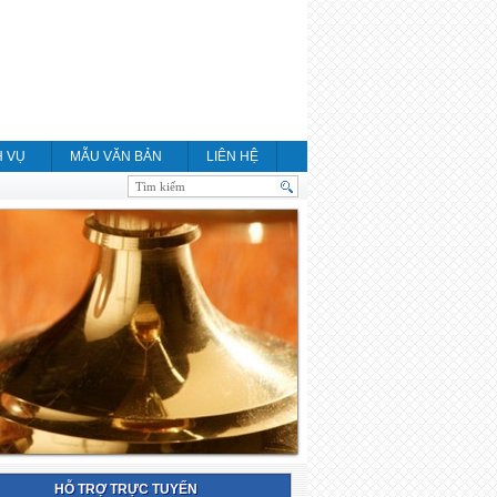
H VỤ
MẪU VĂN BẢN
LIÊN HỆ
HỖ TRỢ TRỰC TUYẾN