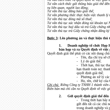
Tư vấn cách thức gửi thông báo giải thể đến
vụ liên quan, người lao động;
Tư vấn thủ tục đăng báo giải thể;
Tư vấn phương thức thực hiện việc thanh lý 
Tư vấn thủ tục đóng mã số thuế
;
Tư vấn thủ tục xác nhận đóng tài khoản tại
Tư vấn thủ tục huỷ dấu và trả Giấy chứng n
Tư vấn thủ tục trả Giấy chứng nhận đăng ký
Bước 3
: Lên phương án và thực hiện thủ t
1.
Doanh nghiệp tổ chức Họp H
bản họp và ra Quyết định về việc 
Quyết định giải thể phải có các nội dung chủ
- Tên, địa chỉ trụ sở c
- Lý do giải thể;
- Thời hạn, thủ tục tha
hạn thanh toán nợ, tha
quyết định giải thể;
- Phương án xử lý các 
- Họ, tên, chữ ký của C
Ghi chú:
Riêng Công ty TNHH 1 thành viên d
Biên bản mà chỉ cần ra Quyết định về việc gi
2.
Gửi quyết định giải thể đến 
- Trong thời hạn bảy ng
gửi đến tất cả các chủ 
trong doanh nghiệp và p