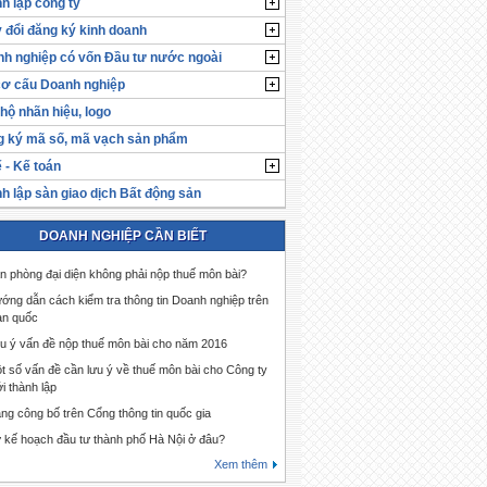
h lập công ty
 đổi đăng ký kinh doanh
h nghiệp có vốn Đầu tư nước ngoài
cơ cấu Doanh nghiệp
hộ nhãn hiệu, logo
 ký mã số, mã vạch sản phẩm
 - Kế toán
h lập sàn giao dịch Bất động sản
DOANH NGHIỆP CẦN BIẾT
n phòng đại diện không phải nộp thuế môn bài?
ớng dẫn cách kiểm tra thông tin Doanh nghiệp trên
àn quốc
u ý vấn đề nộp thuế môn bài cho năm 2016
t số vấn đề cần lưu ý về thuế môn bài cho Công ty
i thành lập
ng công bố trên Cổng thông tin quốc gia
 kế hoạch đầu tư thành phố Hà Nội ở đâu?
Xem thêm