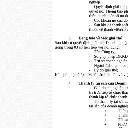
nghiệp.
- Quyết định giải thể 
quyết nợ. Thông báo phả
thức thanh toán số nợ đ
- Các khoản nợ của doa
- Sau khi đã thanh toán
thuộc về thành viên/cổ 
3.
Đăng báo về việc giải thể
Sau khi có quyết định giải thể, Doanh nghiệ
ương trong 03 số liên tiếp với nội dung:
- Tên Công ty;
- Số giấy phép ĐKKD
- Trụ sở doanh nghiệp
- Người đại diện theo 
- Lý do giải thể;
Kết quả nhận được: 03 số báo liên tiếp về v
4.
Thanh lý tài sản của Doanh
- Chủ doanh nghiệp tư 
trị trực tiếp tổ chức th
thành lập tổ chức thanh 
- Tổ thanh lý tài sản sa
tài sản của doanh nghiệ
+ Thời gian 
+ Thành lập
+ Tài sản c
+ Phương th