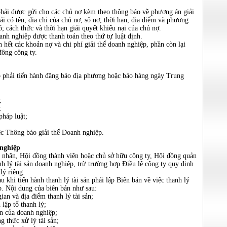
phải được gửi cho các chủ nợ kèm theo thông báo về phương án giải
i có tên, địa chỉ của chủ nợ; số nợ, thời hạn, địa điểm và phương
ó; cách thức và thời hạn giải quyết khiếu nại của chủ nợ.
nh nghiệp được thanh toán theo thứ tự luật định.
 hết các khoản nợ và chi phí giải thể doanh nghiệp, phần còn lại
đông công ty.
p phải tiến hành đăng báo địa phương hoặc báo hàng ngày Trung
;
;
pháp luật;
iệc Thông báo giải thể Doanh nghiệp.
 nghiệp
nhân, Hội đồng thành viên hoặc chủ sở hữu công ty, Hội đồng quản
anh lý tài sản doanh nghiệp, trừ trường hợp Điều lệ công ty quy định
lý riêng.
u khi tiến hành thanh lý tài sản phải lập Biên bản về việc thanh lý
p. Nội dung của biên bản như sau:
và địa điểm thanh lý tài sản;
 tổ thanh lý;
ủa doanh nghiệp;
ức xử lý tài sản;