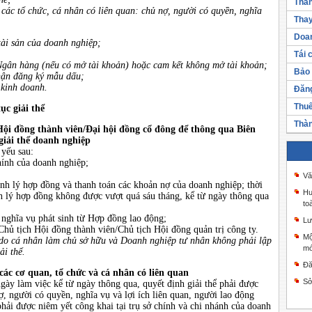
Thàn
 các tổ chức, cá nhân có liên quan: chủ nợ, người có quyền, nghĩa
Thay
Doan
tài sản của doanh nghiệp;
Tái 
 Ngân hàng (nếu có mở tài khoản) hoặc cam kết không mở tài khoản;
Bảo 
hận đăng ký mẫu dấu;
 kinh doanh.
Đăng
Thuế
ục giải thể
Thàn
ội đồng thành viên/Đại hội đồng cổ đông để thông qua Biên
giải thể doanh nghiệp
 yếu sau:
hính của doanh nghiệp;
Vă
nh lý hợp đồng và thanh toán các khoản nợ của doanh nghiệp; thời
Hư
nh lý hợp đồng không được vượt quá sáu tháng, kể từ ngày thông qua
to
nghĩa vụ phát sinh từ Hợp đồng lao động;
Lư
hủ tịch Hội đồng thành viên/Chủ tịch Hội đồng quản trị công ty.
Mộ
o cá nhân làm chủ sở hữu và Doanh nghiệp tư nhân không phải lập
mớ
ải thể.
Đă
các cơ quan, tổ chức và cá nhân có liên quan
Sở
ày làm việc kể từ ngày thông qua, quyết định giải thể phải được
nợ, người có quyền, nghĩa vụ và lợi ích liên quan, người lao động
hải được niêm yết công khai tại trụ sở chính và chi nhánh của doanh