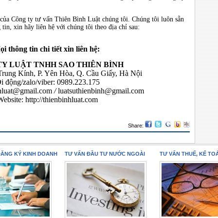
ủa Công ty tư vấn Thiên Bình Luật chúng tôi. Chúng tôi luôn sẵn
in, xin hãy liên hệ với chúng tôi theo địa chỉ sau:
i thông tin chi tiết xin liên hệ:
TY LUẬT TNHH SAO THIÊN BÌNH
 Trung Kính, P. Yên Hòa, Q. Cầu Giấy, Hà Nội
i động/zalo/viber: 0989.223.175
nhluat@gmail.com
/
luatsuthienbinh@gmail.com
Website:
http://thienbinhluat.com
Share:
ĐĂNG KÝ KINH DOANH
TƯ VẤN ĐẦU TƯ NƯỚC NGOÀI
TƯ VẤN THUẾ, KẾ TO