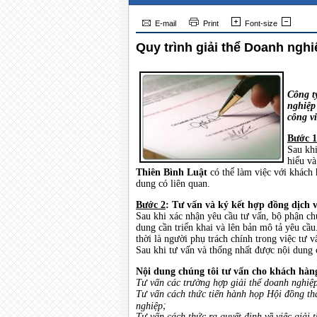
E-mail
Print
Font-size
Quy trình giải thể Doanh nghi
Công t
nghiệp
công v
Bước 1
Sau khi
hiểu và
Thiên Bình Luật
có thể làm việc với khách h
dung có liên quan.
Bước 2
: Tư vấn và ký kết hợp đồng dịch 
Sau khi xác nhận yêu cầu tư vấn, bộ phận ch
dung cần triển khai và lên bản mô tả yêu cầ
thời là người phụ trách chính trong việc tư v
Sau khi tư vấn và thống nhất được nội dung c
Nội dung chúng tôi tư vấn cho khách hàn
Tư vấn các trường hợp giải thể doanh nghiệ
Tư vấn cách thức tiến hành họp Hội đồng thà
;
nghiệp
Tư vấn cách thức ra quyết định về việc giải t