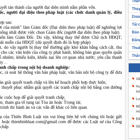
Thàn
uyết tán thành của người đại diện mình nắm phần vốn.
Thay
c, người đại diện theo pháp luật (các chức danh quản lý, điều
Doan
ợp sau:
Tái 
 của mình” làm Giám đốc (Đại diện theo pháp luật) để nghiêng lợi
ống nhất được việc chọn Giám đốc (người đại diện theo pháp luật).
Bảo 
muốn làm Giám Đốc. Do vậy, không thay thế được Chủ tịch HĐQT;
Đăng
bãi miễn của HĐQT (dù quyết định đó là hợp pháp).
t, do vậy người bị thay thế thường gây khó khăn bằng cách cất, thu
Thuế
 cho các văn kiện của công ty phát hành; không bàn giao quyền quản
Thàn
 nhiệm; khiếu kiện, khiếu nại lên cơ quan nhà nước; yêu cầu thanh
g ty…
ranh chấp trong nội bộ doanh nghiệp:
ệc, rà soát hệ thống văn bản pháp luật, văn bản nội bộ công ty để đưa
Vă
 giải quyết tranh chấp và lên kế hoạch phối hợp thực hiện;
Hư
, thuyết phục nhằm giải quyết các tranh chấp nội bộ bằng con đường
to
c cuộc họp để giải quyết tranh chấp;
Lư
, tham gia tố tụng tại Tòa án hoặc Trọng tài;
Mộ
rình thi hành án và các vấn đề khác có liên quan.
mớ
 của Thiên Bình Luật xin vui lòng liên hệ với chúng tôi hoặc gửi
Đă
m
hoặc thienbinhluat.com@gmail.com để được các Luật sư của Công
 chấp.
Sở