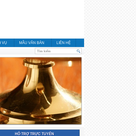
H VỤ
MẪU VĂN BẢN
LIÊN HỆ
HỖ TRỢ TRỰC TUYẾN