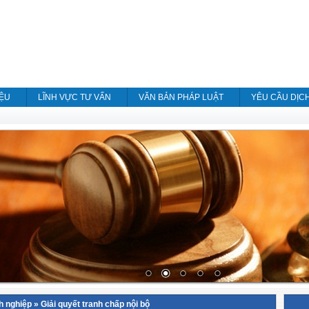
IỆU
LĨNH VỰC TƯ VẤN
VĂN BẢN PHÁP LUẬT
YÊU CẦU DỊC
h nghiệp
»
Giải quyết tranh chấp nội bộ