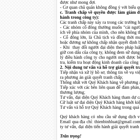
được như mong đợi.
- Cơ quan chủ quản không đồng ý với biểu q
c. Tranh chấp về quyền được làm giám đố
hành trong công ty):
Các tranh chấp này xảy ra trong các trường h
- Các nhóm cổ đông thường muốn “cài người
ích về phía nhóm của mình, cho nên không th
- Cổ đông lớn, là Chủ tịch và đồng thời 
hoặc đương sự không chấp nhận quyết định 
- Khi thay đổi người đại diện theo pháp luậ
giữ con dấu của công ty, không đem sử dụng
lý điều hành công ty cho người mới được bổ
tra, kiểm tra hoạt động kinh doanh của côn
2. Nội dung tư vấn và hỗ trợ giải quyết t
Tiếp nhận và xử lý hồ sơ, thông tin về vụ vi
ra phương án giải quyết tranh chấp;
Thống nhất với Quý Khách hàng về phương án
Tiếp xúc với các bên liên quan để đàm phán
thương lượng;
Tư vấn, đại diện Quý Khách hàng tham dự cá
Cử luật sư đại diện Quý Khách hàng khởi kiện
Tư vấn và hỗ trợ Quý Khách hàng trong quá t
Quý khách hàng có nhu cầu sử dụng dịch vụ
Email qua địa chỉ:
thienbinhluat@gmail.co
ty tư vấn, đại diện tiến hành giải quyết tranh
Trân trọng!