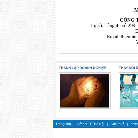
M
CÔNG 
Trụ sở: Tầng 4 - số 299
D
Email:
thienbi
THÀNH LẬP DOANH NGHIỆP
THAY ĐỔI 
Trang chủ
|
Sở KH-DT Hà Nội
|
Cục thuế
|
chin