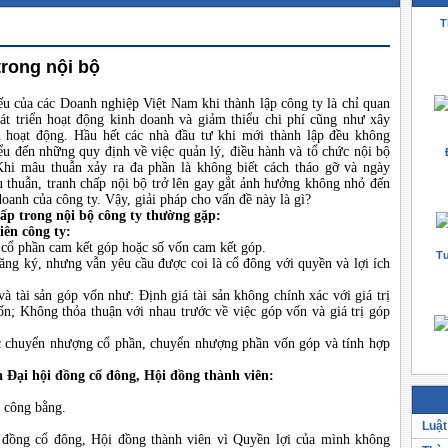
T
trong nội bộ
ếu của các Doanh nghiệp Việt Nam khi thành lập công ty là chỉ quan
át triển hoạt động kinh doanh và giảm thiểu chi phí cũng như xây
 hoạt động. Hầu hết các nhà đầu tư khi mới thành lập đều không
ểu đến những quy định về việc quản lý, điều hành và tổ chức nội bộ
Khi mâu thuẫn xảy ra đa phần là không biết cách tháo gỡ và ngày
 thuẫn, tranh chấp nội bộ trở lên gay gắt ảnh hưởng không nhỏ đến
oanh của công ty. Vậy, giải pháp cho vấn đề này là gì?
hấp trong nội bộ công ty thường gặp:
iên công ty:
 cổ phần cam kết góp hoặc số vốn cam kết góp.
Tư
ăng ký, nhưng vẫn yêu cầu được coi là cổ đông với quyền và lợi ích
à tài sản góp vốn như: Định giá tài sản không chính xác với giá trị
ốn; Không thỏa thuận với nhau trước về việc góp vốn và giá trị góp
ệc chuyển nhượng cổ phần, chuyển nhượng phần vốn góp và tính hợp
a Đại hội đồng cổ đông, Hội đồng thành viên:
g công bằng.
Luật
 đồng cổ đông, Hội đồng thành viên vì Quyền lợi của mình không