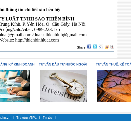
ọi thông tin chi tiết xin liên hệ:
TY LUẬT TNHH SAO THIÊN BÌNH
 Trung Kính, P. Yên Hòa, Q. Cầu Giấy, Hà Nội
i động/zalo/viber: 0989.223.175
nhluat@gmail.com
/
luatsuthienbinh@gmail.com
Website:
http://thienbinhluat.com
Share:
ĐĂNG KÝ KINH DOANH
TƯ VẤN ĐẦU TƯ NƯỚC NGOÀI
TƯ VẤN THUẾ, KẾ TO
hphu.vn
|
Tra cứu VBPL
|
Tin tức
|