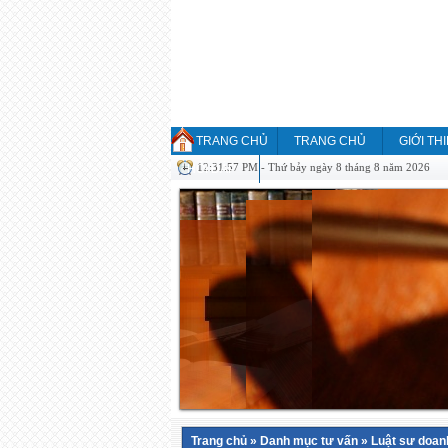
TRANG CHỦ
TRANG CHỦ
GIỚI TH
12:31:57 PM - Thứ bảy ngày 8 tháng 8 năm 2026
HỎI ĐÁP
Trang chủ
»
Danh mục tư vấn
»
Luật sư doan