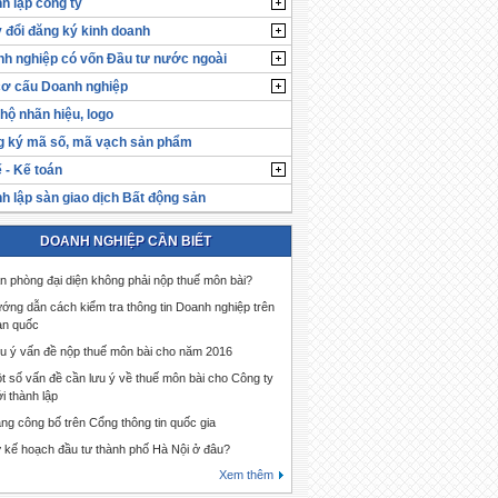
h lập công ty
 đổi đăng ký kinh doanh
h nghiệp có vốn Đầu tư nước ngoài
cơ cấu Doanh nghiệp
hộ nhãn hiệu, logo
 ký mã số, mã vạch sản phẩm
 - Kế toán
h lập sàn giao dịch Bất động sản
DOANH NGHIỆP CẦN BIẾT
n phòng đại diện không phải nộp thuế môn bài?
ớng dẫn cách kiểm tra thông tin Doanh nghiệp trên
àn quốc
u ý vấn đề nộp thuế môn bài cho năm 2016
t số vấn đề cần lưu ý về thuế môn bài cho Công ty
i thành lập
ng công bố trên Cổng thông tin quốc gia
 kế hoạch đầu tư thành phố Hà Nội ở đâu?
Xem thêm