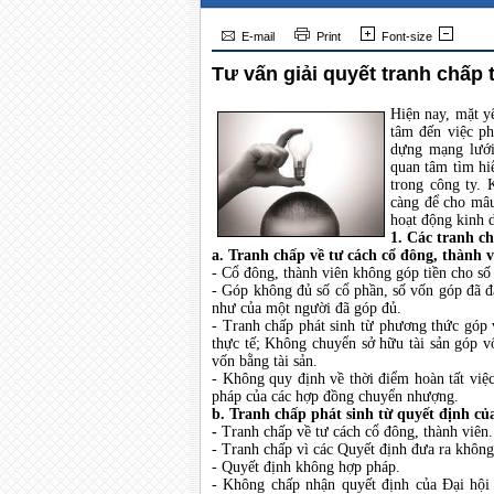
E-mail
Print
Font-size
Tư vấn giải quyết tranh chấp 
Hiện nay, mặt y
tâm đến việc ph
dựng mạng lưới
quan tâm tìm hi
trong công ty. 
càng để cho mâu
hoạt động kinh d
1. Các tranh c
a.
Tranh chấp về tư cách cổ đông, thành v
- Cổ đông, thành viên không góp tiền cho số
- Góp không đủ số cổ phần, số vốn góp đã đ
như của một người đã góp đủ.
- Tranh chấp phát sinh từ phương thức góp v
thực tế; Không chuyển sở hữu tài sản góp v
vốn bằng tài sản.
- Không quy định về thời điểm hoàn tất vi
pháp của các hợp đồng chuyển nhượng.
b. Tranh chấp phát sinh từ quyết định củ
-
Tranh chấp về tư cách cổ đông, thành viên.
- Tranh chấp vì các Quyết định đưa ra khôn
- Quyết định không hợp pháp.
- Không chấp nhận quyết định của Đại hội