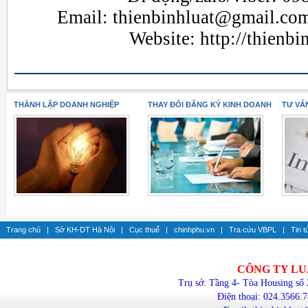
Email:
thienbinhluat@gmail.co
Website:
http://thienb
THÀNH LẬP DOANH NGHIỆP
THAY ĐỔI ĐĂNG KÝ KINH DOANH
TƯ VẤ
Trang chủ
|
Sở KH-DT Hà Nội
|
Cục thuế
|
chinhphu.vn
|
Tra cứu VBPL
|
Tin t
CÔNG TY LU
Trụ sở: Tầng 4- Tòa Housing số
Điện thoại: 024.3566.