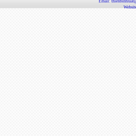
Email: thienbinhlua
Website