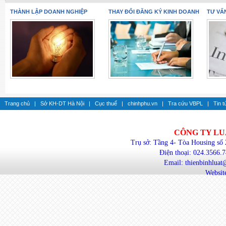
THÀNH LẬP DOANH NGHIỆP
THAY ĐỔI ĐĂNG KÝ KINH DOANH
TƯ VẤ
Trang chủ
|
Sở KH-DT Hà Nội
|
Cục thuế
|
chinhphu.vn
|
Tra cứu VBPL
|
Tin t
CÔNG TY LU
Trụ sở: Tầng 4- Tòa Housing số
Điện thoại: 024.3566.
Email: thienbinhlua
Website