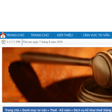
TRANG CHỦ
TRANG CHỦ
GIỚI THIỆU
LĨNH VỰC TƯ VẤN
9:12:03 PM - Thứ sáu ngày 7 tháng 8 năm 2026
HỎI ĐÁP
Trang chủ
»
Danh mục tư vấn
»
Thuế - Kế toán
»
Dịch vụ kê khai thuế tháng